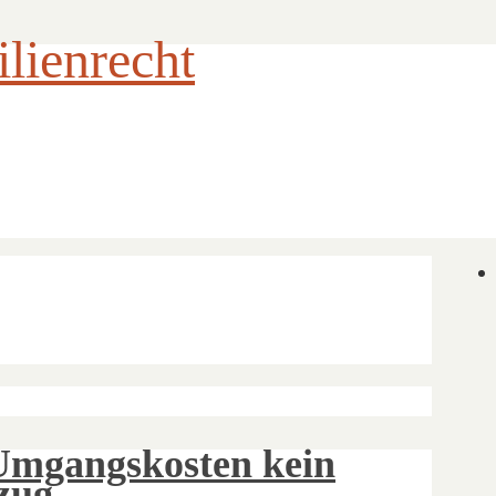
ienrecht
mgangskosten kein
zug