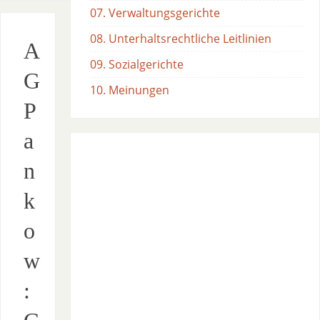
07. Verwaltungsgerichte
08. Unterhaltsrechtliche Leitlinien
A
09. Sozialgerichte
G
10. Meinungen
P
a
n
k
o
w
: