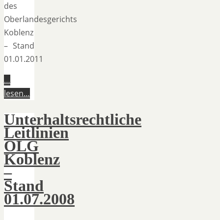
des
Oberlandesgerichts
Koblenz
– Stand
01.01.2011
…
lesen…
Unterhaltsrechtliche
Leitlinien
OLG
Koblenz
–
Stand
01.07.2008