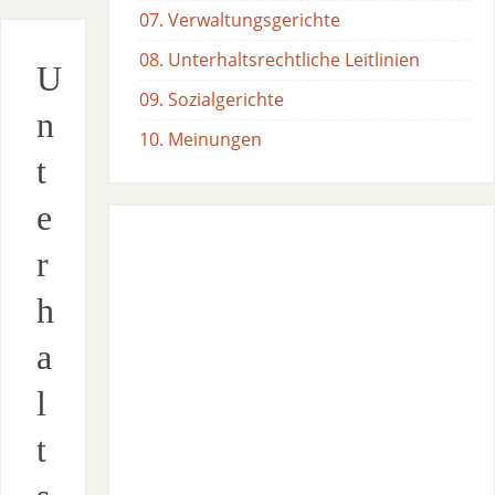
07. Verwaltungsgerichte
08. Unterhaltsrechtliche Leitlinien
U
09. Sozialgerichte
n
10. Meinungen
t
e
r
h
a
l
t