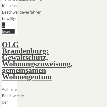
für das
Beschwerdeverfahren
bewilligt.
…
lesen…
OLG
Brandenburg:
Gewaltschutz,
Wohnungszuweisung,
gemeinsamen
Wohneigentum
Auf die
Beschwerde
der