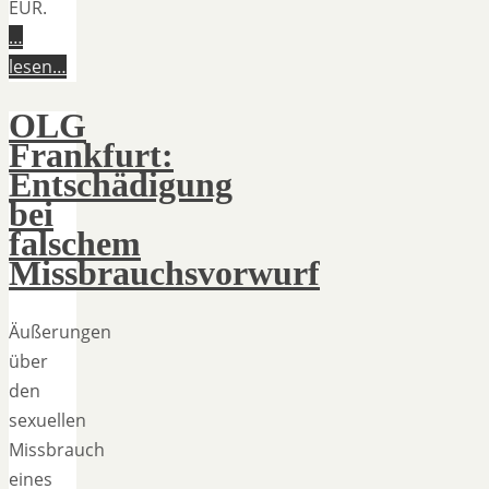
EUR.
…
lesen…
OLG
Frankfurt:
Entschädigung
bei
falschem
Missbrauchsvorwurf
Äußerungen
über
den
sexuellen
Missbrauch
eines