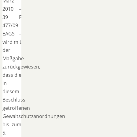
März
2010 –
39 F
477/09
EAGS –
wird mit
der
Maßgabe
zurückgewiesen,
dass die
in
diesem
Beschluss
getroffenen
Gewaltschutzanordnungen
bis zum
5.