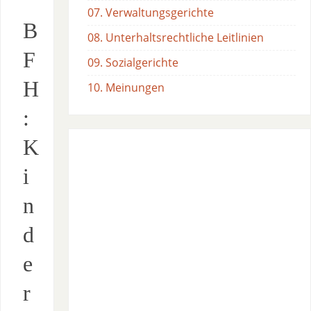
07. Verwaltungsgerichte
B
08. Unterhaltsrechtliche Leitlinien
F
09. Sozialgerichte
H
10. Meinungen
:
K
i
n
d
e
r