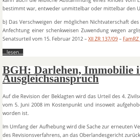
kann auch die leibliche Abstammung eines Kindes vom
bestimmt war, entweder unmittelbar oder mittelbar den Un
b) Das Verschweigen der möglichen Nichtvaterschaft de
Anfechtung einer schenkweisen Zuwendung wegen argli
Senatsurteil vom 15. Februar 2012 –
XII ZR 137/09
–
FamRZ 
…lesen…
BGH: Darlehen, Immobilie i
Ausgleichsanspruch
Auf die Revision der Beklagten wird das Urteil des 4. Zivi
vom 5. Juni 2008 im Kostenpunkt und insoweit aufgehobe
worden ist.
Im Umfang der Aufhebung wird die Sache zur erneuten Ve
des Revisionsverfahrens, an das Oberlandesgericht zurüc