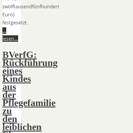
zwölftausendfünfhundert
Euro)
festgesetzt.
…
lesen…
BVerfG:
Rückführung
eines
Kindes
aus
der
Pflegefamilie
zu
den
leiblichen