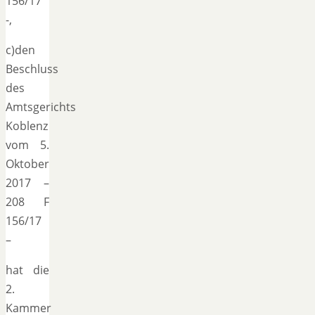
156/17
-,
c)den
Beschluss
des
Amtsgerichts
Koblenz
vom 5.
Oktober
2017 –
208 F
156/17
–
hat die
2.
Kammer