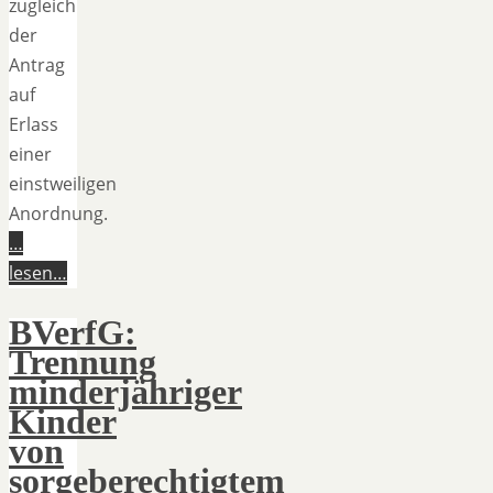
zugleich
der
Antrag
auf
Erlass
einer
einstweiligen
Anordnung.
…
lesen…
BVerfG:
Trennung
minderjähriger
Kinder
von
sorgeberechtigtem