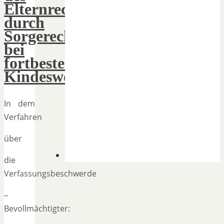
Elternrechts
durch
Sorgerechtsentziehung
bei
fortbestehender
Kindeswohlgefährdung
In dem
Verfahren
über
die
Verfassungsbeschwerde
–
Bevollmächtigter: