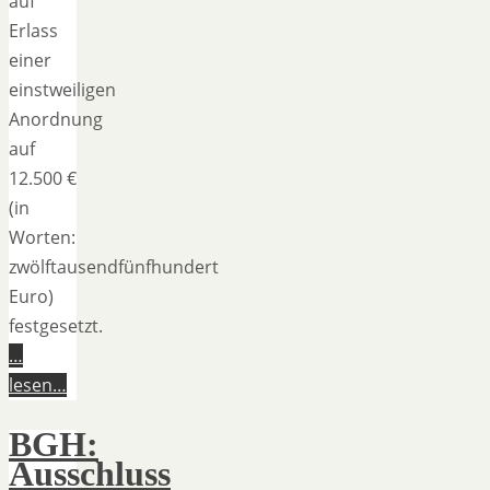
auf
Erlass
einer
einstweiligen
Anordnung
auf
12.500 €
(in
Worten:
zwölftausendfünfhundert
Euro)
festgesetzt.
…
lesen…
BGH:
Ausschluss