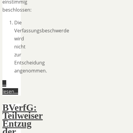
einstimmig
beschlossen:
Die
Verfassungsbeschwerde
wird
nicht
zur
Entscheidung
angenommen.
…
lesen…
BVerfG:
Teilweiser
Entzug
der