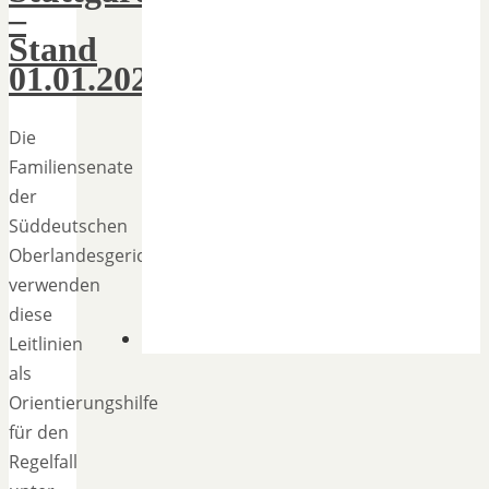
–
Stand
01.01.2020
Die
Familiensenate
der
Süddeutschen
Oberlandesgerichte
verwenden
diese
Leitlinien
als
Orientierungshilfe
für den
Regelfall