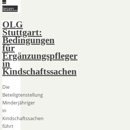
…
lesen…
OLG
Stuttgart:
Bedingungen
für
Ergänzungspfleger
in
Kindschaftssachen
Die
Beteiligtenstellung
Minderjähriger
in
Kindschaftssachen
führt