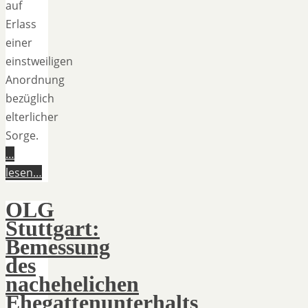
auf
Erlass
einer
einstweiligen
Anordnung
bezüglich
elterlicher
Sorge.
…
lesen…
OLG
Stuttgart:
Bemessung
des
nachehelichen
Ehegattenunterhalts