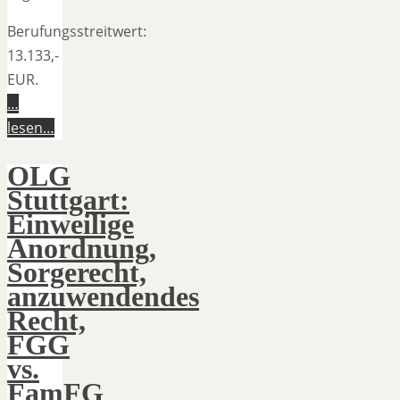
Berufungsstreitwert:
13.133,-
EUR.
…
lesen…
OLG
Stuttgart:
Einweilige
Anordnung,
Sorgerecht,
anzuwendendes
Recht,
FGG
vs.
FamFG