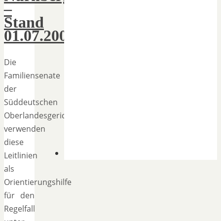
–
Stand
01.07.2005
Die
Familiensenate
der
Süddeutschen
Oberlandesgerichte
verwenden
diese
Leitlinien
als
Orientierungshilfe
für den
Regelfall