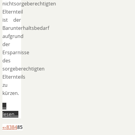
nichtsorgeberechtigten
Elternteil
ist der
Barunterhaltsbedarf
aufgrund
der
Ersparnisse
des
sorgeberechtigten
Elternteils
zu
kürzen.
…
lesen…
«
‹
83
84
85