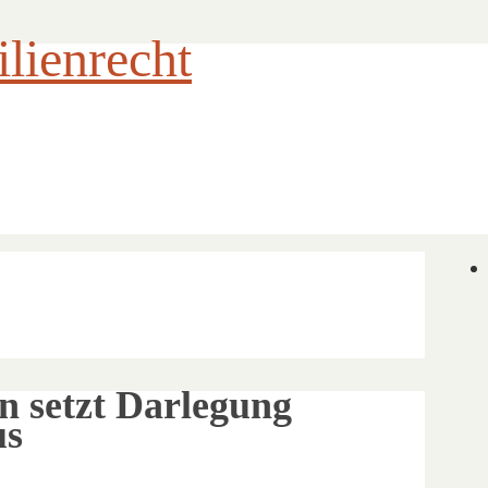
ienrecht
 setzt Darlegung
us