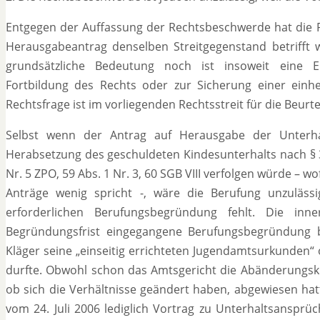
Entgegen der Auffassung der Rechtsbeschwerde hat die Re
Herausgabeantrag denselben Streitgegenstand betrifft w
grundsätzliche Bedeutung noch ist insoweit eine E
Fortbildung des Rechts oder zur Sicherung einer einhe
Rechtsfrage ist im vorliegenden Rechtsstreit für die Beurt
Selbst wenn der Antrag auf Herausgabe der Unterhal
Herabsetzung des geschuldeten Kindesunterhalts nach § 3
Nr. 5 ZPO, 59 Abs. 1 Nr. 3, 60 SGB VIII verfolgen würde – 
Anträge wenig spricht -, wäre die Berufung unzuläss
erforderlichen Berufungsbegründung fehlt. Die inn
Begründungsfrist eingegangene Berufungsbegründung be
Kläger seine „einseitig errichteten Jugendamtsurkunden“
durfte. Obwohl schon das Amtsgericht die Abänderungskl
ob sich die Verhältnisse geändert haben, abgewiesen hatt
vom 24. Juli 2006 lediglich Vortrag zu Unterhaltsanspr