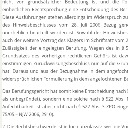
nicht von grundsätzlicher Bedeutung ist und die Fo
einheitlichen Rechtsprechung eine Entscheidung des Beru
Diese Ausführungen stehen allerdings im Widerspruch z
des Hinweisbeschlusses vom 28. Juli 2006 Bezug ge
unerheblich beurteilt worden ist. Sowohl der Hinweisbes
auch der weitere Vortrag des Klägers im Schriftsatz vom 2
Zulässigkeit der eingelegten Berufung. Wegen des in § 
Grundsatzes des vorherigen rechtlichen Gehörs ist dav
einstimmigen Zurückweisungsbeschluss nur auf die Gründe
hat. Daraus und aus der Bezugnahme in dem angefochten
widersprüchlichen Formulierung in dem angefochtenen Bes
Das Berufungsgericht hat somit keine Entscheidung nach 
als unbegründet), sondern eine solche nach § 522 Abs. 1
Anfechtbarkeit ist aber nicht nach § 522 Abs. 3 ZPO eing
75/05 – NJW 2006, 2910).
2. Die Rechtsbeschwerde ist jedoch unzulässig, weil die V