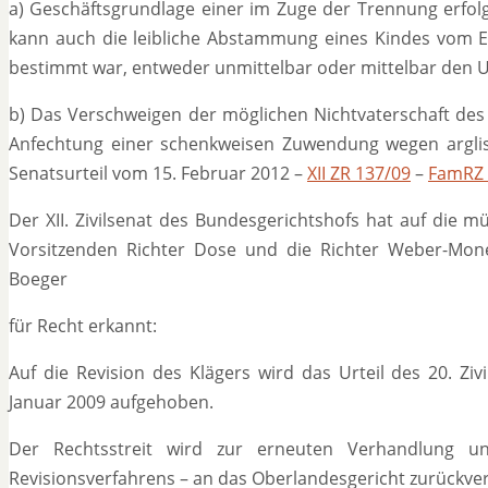
a) Geschäftsgrundlage einer im Zuge der Trennung erfol
kann auch die leibliche Abstammung eines Kindes vom
bestimmt war, entweder unmittelbar oder mittelbar den Un
b) Das Verschweigen der möglichen Nichtvaterschaft de
Anfechtung einer schenkweisen Zuwendung wegen argli
Senatsurteil vom 15. Februar 2012 –
XII ZR 137/09
–
FamRZ 
Der XII. Zivilsenat des Bundesgerichtshofs hat auf die 
Vorsitzenden Richter Dose und die Richter Weber-Mone
Boeger
für Recht erkannt:
Auf die Revision des Klägers wird das Urteil des 20. Z
Januar 2009 aufgehoben.
Der Rechtsstreit wird zur erneuten Verhandlung 
Revisionsverfahrens – an das Oberlandesgericht zurückve