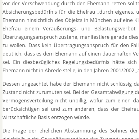
vor der Verschwendung durch den Ehemann retten sollten
Absicherungsbedürfnis für die Ehefrau „durch eigenes, 
Ehemann hinsichtlich des Objekts in München auf eine Kla
Ehefrau einem Veräußerungs- und Belastungsverbot 
Übertragungsanspruch zustehe, manifestiere gerade dies d
zu wollen. Dass kein Übertragungsanspruch für den F
deutlich, dass es dem Ehemann auf einen dauerhaften V
sei. Ein diesbezügliches Regelungsbedürfnis hätte sich
Ehemann nicht in Abrede stelle, in den Jahren 2001/2002 
Dessen ungeachtet habe der Ehemann nicht schlüssig da
Zustand nicht zuzumuten sei. Bei der Gesamtabwägung de
Vermögensverteilung nicht unbillig, wofür zum einen 
berücksichtigen sei und zum anderen, dass der Ehefrau
wirtschaftliche Basis entzogen würde.
Die Frage der ehelichen Abstammung des Sohnes der
gleichfalls nicht Geschäftsgrundlage der Zuwendungen ge