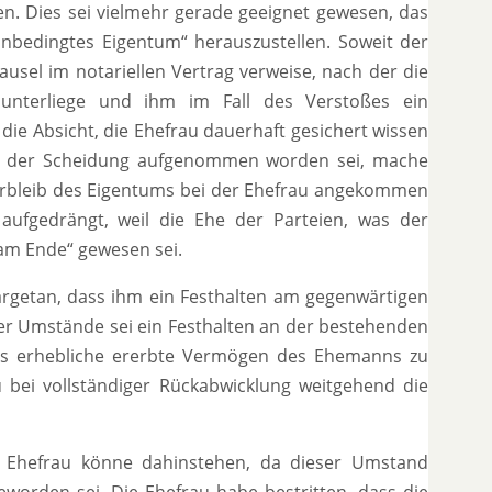
. Dies sei vielmehr gerade geeignet gewesen, das
unbedingtes Eigentum“ herauszustellen. Soweit der
usel im notariellen Vertrag verweise, nach der die
unterliege und ihm im Fall des Verstoßes ein
ie Absicht, die Ehefrau dauerhaft gesichert wissen
all der Scheidung aufgenommen worden sei, mache
erbleib des Eigentums bei der Ehefrau angekommen
 aufgedrängt, weil die Ehe der Parteien, was der
„am Ende“ gewesen sei.
rgetan, dass ihm ein Festhalten am gegenwärtigen
r Umstände sei ein Festhalten an der bestehenden
das erhebliche ererbte Vermögen des Ehemanns zu
 bei vollständiger Rückabwicklung weitgehend die
 Ehefrau könne dahinstehen, da dieser Umstand
worden sei. Die Ehefrau habe bestritten, dass die