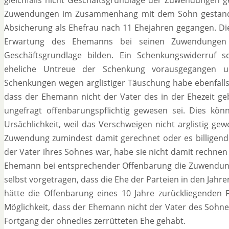
Zuwendungen im Zusammenhang mit dem Sohn gestanden 
Absicherung als Ehefrau nach 11 Ehejahren gegangen. Di
Erwartung des Ehemanns bei seinen Zuwendungen 
Geschäftsgrundlage bilden. Ein Schenkungswiderruf s
eheliche Untreue der Schenkung vorausgegangen un
Schenkungen wegen arglistiger Täuschung habe ebenfalls ke
dass der Ehemann nicht der Vater des in der Ehezeit g
ungefragt offenbarungspflichtig gewesen sei. Dies kön
Ursächlichkeit, weil das Verschweigen nicht arglistig ge
Zuwendung zumindest damit gerechnet oder es billigen
der Vater ihres Sohnes war, habe sie nicht damit rechnen
Ehemann bei entsprechender Offenbarung die Zuwendu
selbst vorgetragen, dass die Ehe der Parteien in den Jah
hätte die Offenbarung eines 10 Jahre zurückliegenden F
Möglichkeit, dass der Ehemann nicht der Vater des Sohne
Fortgang der ohnedies zerrütteten Ehe gehabt.