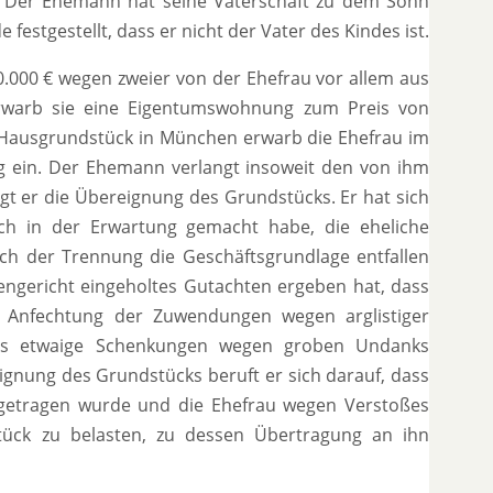
n. Der Ehemann hat seine Vaterschaft zu dem Sohn
festgestellt, dass er nicht der Vater des Kindes ist.
.000 € wegen zweier von der Ehefrau vor allem aus
erwarb sie eine Eigentumswohnung zum Preis von
in Hausgrundstück in München erwarb die Ehefrau im
 ein. Der Ehemann verlangt insoweit den von ihm
angt er die Übereignung des Grundstücks. Er hat sich
ich in der Erwartung gemacht habe, die eheliche
h der Trennung die Geschäftsgrundlage entfallen
engericht eingeholtes Gutachten ergeben hat, dass
ie Anfechtung der Zuwendungen wegen arglistiger
als etwaige Schenkungen wegen groben Undanks
eignung des Grundstücks beruft er sich darauf, dass
ngetragen wurde und die Ehefrau wegen Verstoßes
stück zu belasten, zu dessen Übertragung an ihn