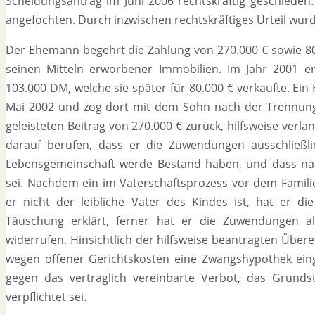
Scheidungsantrag im Juni 2006 rechtskräftig geschiede
angefochten. Durch inzwischen rechtskräftiges Urteil wurde 
Der Ehemann begehrt die Zahlung von 270.000 € sowie 80
seinen Mitteln erworbener Immobilien. Im Jahr 2001 
103.000 DM, welche sie später für 80.000 € verkaufte. E
Mai 2002 und zog dort mit dem Sohn nach der Trennung
geleisteten Beitrag von 270.000 € zurück, hilfsweise verl
darauf berufen, dass er die Zuwendungen ausschließl
Lebensgemeinschaft werde Bestand haben, und dass nac
sei. Nachdem ein im Vaterschaftsprozess vor dem Famili
er nicht der leibliche Vater des Kindes ist, hat er d
Täuschung erklärt, ferner hat er die Zuwendungen 
widerrufen. Hinsichtlich der hilfsweise beantragten Über
wegen offener Gerichtskosten eine Zwangshypothek ei
gegen das vertraglich vereinbarte Verbot, das Grund
verpflichtet sei.