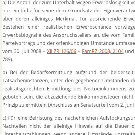
a) Die Anzahl der zum Unterhalt wegen Erwerbslosigkeit 
nur ein Indiz für seine dem Grundsatz der Eigenverant
aber deren alleiniges Merkmal. Für ausreichende Er
Bestehen einer realistischen Erwerbschance vorwieg
Erwerbsbiografie des Anspruchstellers an, die vom Famil
Parteivortrags und der offenkundigen Umstände umfassen
vom 30. Juli 2008 –
XII ZR 126/06
–
FamRZ 2008, 2104
und 
789).
b) Bei der Bedarfsermittlung aufgrund der beidersei
Tatsacheninstanzen, unter den gegebenen Umständen des 
realitätsgerechten Ermittlung des Nettoeinkommens zu 
geboten sein, die abzuziehende Einkommensteuer nicht 
Prinzip zu ermitteln (Anschluss an Senatsurteil vom 2. Juni
c) Für eine Befristung des nachehelichen Aufstockungsu
Nachteilen nicht der alleinige Hinweis auf die Dauer 
Unterhaltszahlungen, wenn andere Umstände unstreitig