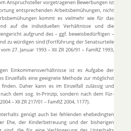
vom Anspruchsteller vorgetragenen Bewerbungen ist
wortung entsprechenden Arbeitsbemühungen, nicht
werbsbemühungen kommt es vielmehr wie für das
end auf die individuellen Verhältnisse und die
iengericht aufgrund des – ggf. beweisbedürftigen –
d zu würdigen sind (Fortführung der Senatsurteile
vom 27. Januar 1993 – XII ZR 206/91 – FamRZ 1993,
tigen Einkommensverhältnisse ist es Aufgabe der
Einzelfalls eine geeignete Methode zur möglichst
finden. Daher kann es im Einzelfall zulässig und
nach dem sog. In-Prinzip, sondern nach dem Für-
 2004 – XII ZR 217/01 – FamRZ 2004, 1177).
nterhalts genügt auch bei fehlenden ehebedingten
der Ehe, der Kinderbetreuung und der bisherigen
 sind, die für eine Verlängerung des Unterhalts