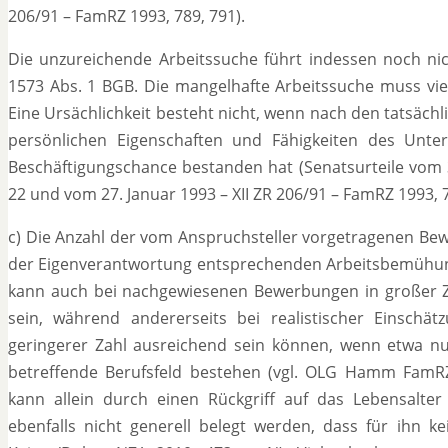
206/91 – FamRZ 1993, 789, 791).
Die unzureichende Arbeitssuche führt indessen noch ni
1573 Abs. 1 BGB. Die mangelhafte Arbeitssuche muss vielm
Eine Ursächlichkeit besteht nicht, wenn nach den tatsäc
persönlichen Eigenschaften und Fähigkeiten des Unte
Beschäftigungschance bestanden hat (Senatsurteile vom 3
22 und vom 27. Januar 1993 – XII ZR 206/91 – FamRZ 1993, 7
c) Die Anzahl der vom Anspruchsteller vorgetragenen Bew
der Eigenverantwortung entsprechenden Arbeitsbemühunge
kann auch bei nachgewiesenen Bewerbungen in großer Za
sein, während andererseits bei realistischer Einsch
geringerer Zahl ausreichend sein können, wenn etwa nur
betreffende Berufsfeld bestehen (vgl. OLG Hamm FamRZ 2
kann allein durch einen Rückgriff auf das Lebensalt
ebenfalls nicht generell belegt werden, dass für ihn ke