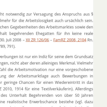
cht notwendig zur Versagung des Anspruchs aus §
ehr für die Arbeitslosigkeit auch ursächlich sein.
hlichen Gegebenheiten des Arbeitsmarktes sowie den
rhalt begehrenden Ehegatten für ihn keine reale
0. Juli 2008 –
XII ZR 126/06
–
FamRZ 2008, 2104
Rn.
89, 791).
erbungen ist nur ein Indiz für seine dem Grundsatz
n, nicht aber deren alleiniges Merkmal. Vielmehr
hl die Arbeitsmotivation nur eine vorgeschobene
ätzung der Arbeitsmarktlage auch Bewerbungen in
 geringe Chancen für einen Wiedereintritt in das
010, 1914 für eine Textilverkäuferin). Allerdings
er des Unterhalt Begehrenden von über 50 Jahren
ine realistische Erwerbschance bestehe (vgl. dazu