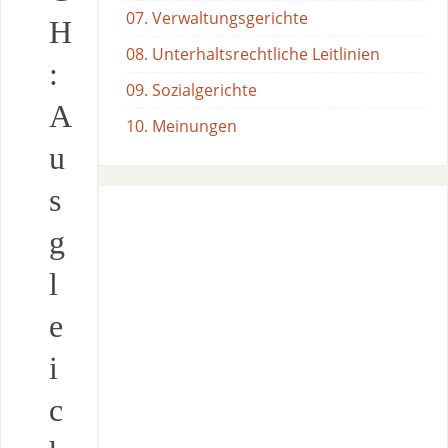
07. Verwaltungsgerichte
H
08. Unterhaltsrechtliche Leitlinien
:
09. Sozialgerichte
A
10. Meinungen
u
s
g
l
e
i
c