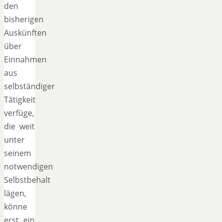
den
bisherigen
Auskünften
über
Einnahmen
aus
selbständiger
Tätigkeit
verfüge,
die weit
unter
seinem
notwendigen
Selbstbehalt
lägen,
könne
erst ein