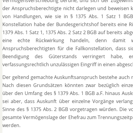
Vermögensverschiebung beruhe, und sich der Zugewinn
der Anspruchsberechtigte nicht darlegen und beweisen k
von Handlungen, wie sie in § 1375 Abs. 1 Satz 1 BGB 
Konstellation habe der Bundesgerichtshof bereits eine 
1379 Abs. 1 Satz 1, 1375 Abs. 2 Satz 2 BGB auf bereits 
eine echte Rückwirkung handeln, denn damit 
Anspruchsberechtigten für die Fallkonstellation, dass
Beendigung des Güterstands verringert habe, e
verfassungsrechtlich unzulässigen Eingriff in einen abges
Der geltend gemachte Auskunftsanspruch bestehe auch n
Nach diesen Grundsätzen könnten zwar bezüglich einze
über den Umfang des § 1379 Abs. 1 BGB a.F. hinaus Ausk
sei aber, dass Auskunft über einzelne Vorgänge verlan
Sinne des § 1375 Abs. 2 BGB vorgetragen würden. Die 
gesamte Vermögenslage der Ehefrau zum Trennungszeitpu
werden.