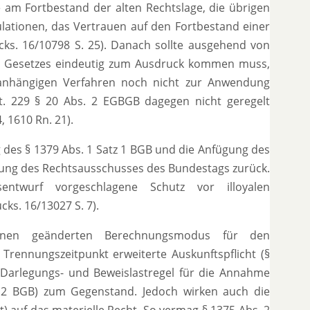
am Fortbestand der alten Rechtslage, die übrigen
ationen, das Vertrauen auf den Fortbestand einer
cks. 16/10798 S. 25). Danach sollte ausgehend von
es Gesetzes eindeutig zum Ausdruck kommen muss,
n anhängigen Verfahren noch nicht zur Anwendung
t. 229 § 20 Abs. 2 EGBGB dagegen nicht geregelt
, 1610 Rn. 21).
 des § 1379 Abs. 1 Satz 1 BGB und die Anfügung des
lung des Rechtsausschusses des Bundestags zurück.
ntwurf vorgeschlagene Schutz vor illoyalen
s. 16/13027 S. 7).
inen geänderten Berechnungsmodus für den
rennungszeitpunkt erweiterte Auskunftspflicht (§
Darlegungs- und Beweislastregel für die Annahme
z 2 BGB) zum Gegenstand. Jedoch wirken auch die
st) auf das materielle Recht. So vermag § 1375 Abs. 2