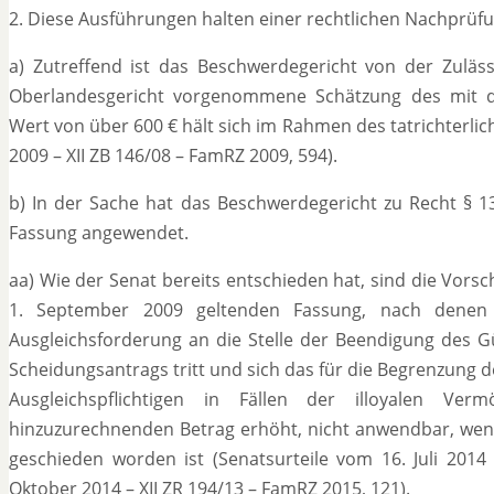
2. Diese Ausführungen halten einer rechtlichen Nachprüfu
a) Zutreffend ist das Beschwerdegericht von der Zuläs
Oberlandesgericht vorgenommene Schätzung des mit d
Wert von über 600 € hält sich im Rahmen des tatrichterli
2009 – XII ZB 146/08 – FamRZ 2009, 594).
b) In der Sache hat das Beschwerdegericht zu Recht § 1
Fassung angewendet.
aa) Wie der Senat bereits entschieden hat, sind die Vorsc
1. September 2009 geltenden Fassung, nach denen
Ausgleichsforderung an die Stelle der Beendigung des G
Scheidungsantrags tritt und sich das für die Begrenzung
Ausgleichspflichtigen in Fällen der illoyalen 
hinzuzurechnenden Betrag erhöht, nicht anwendbar, wenn
geschieden worden ist (Senatsurteile vom 16. Juli 201
Oktober 2014 – XII ZR 194/13 – FamRZ 2015, 121).