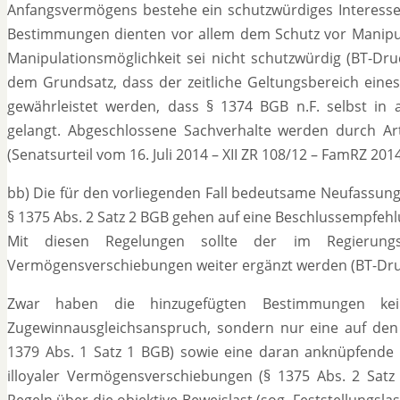
Anfangsvermögens bestehe ein schutzwürdiges Interesse 
Bestimmungen dienten vor allem dem Schutz vor Manipul
Manipulationsmöglichkeit sei nicht schutzwürdig (BT-Dru
dem Grundsatz, dass der zeitliche Geltungsbereich ein
gewährleistet werden, dass § 1374 BGB n.F. selbst i
gelangt. Abgeschlossene Sachverhalte werden durch Ar
(Senatsurteil vom 16. Juli 2014 – XII ZR 108/12 – FamRZ 2014
bb) Die für den vorliegenden Fall bedeutsame Neufassung
§ 1375 Abs. 2 Satz 2 BGB gehen auf eine Beschlussempfeh
Mit diesen Regelungen sollte der im Regierungse
Vermögensverschiebungen weiter ergänzt werden (BT-Druck
Zwar haben die hinzugefügten Bestimmungen ke
Zugewinnausgleichsanspruch, sondern nur eine auf den T
1379 Abs. 1 Satz 1 BGB) sowie eine daran anknüpfende 
illoyaler Vermögensverschiebungen (§ 1375 Abs. 2 Sat
Regeln über die objektive Beweislast (sog. Feststellungsla