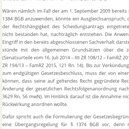
Wären nämlich im Fall der am 1. September 2009 bereits r
1384 BGB anzuwenden, könnte ein Ausgleichsanspruch, de
der Rechtshängigkeit des Scheidungsantrags eingetrete
nicht bestanden hat, nachträglich entstehen. Die An
Eingriff in den bereits abgeschlossenen Sachverhalt darst
stünde mit den allgemeinen Grundsätzen über die ze
(Senatsurteile vom 16. Juli 2014 – XII ZR 108/12 – FamRZ 
ZR 194/13 – FamRZ 2015, 121 Rn. 14). Bis zur Verkündung
zum endgültigen Gesetzesbeschluss, muss der von einem
können, dass seine auf geltendes Recht gegründete Rech
Änderung der gesetzlichen Rechtsfolgenanordnung nacht
3629 Rn. 56 mwN). Im Hinblick darauf ist die Annahme nic
Rückwirkung anordnen wollte.
Dafür spricht auch die Formulierung der Gesetzesbegrün
eine Übergangsregelung für § 1374 BGB vor, denn n