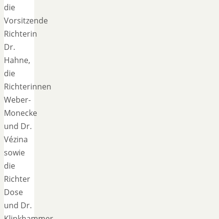
die
Vorsitzende
Richterin
Dr.
Hahne,
die
Richterinnen
Weber-
Monecke
und Dr.
Vézina
sowie
die
Richter
Dose
und Dr.
Klinkhammer