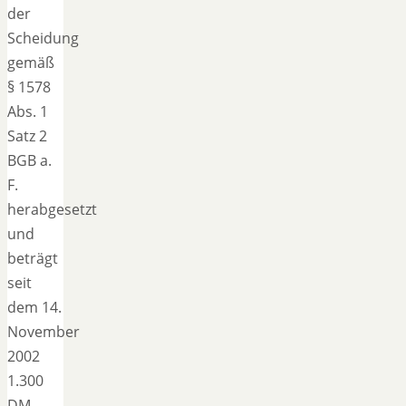
der
Scheidung
gemäß
§ 1578
Abs. 1
Satz 2
BGB a.
F.
herabgesetzt
und
beträgt
seit
dem 14.
November
2002
1.300
DM