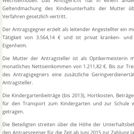
Wechselmodell. Das Amtsgericht hat in einem ande
Geltendmachung des Kindesunterhalts der Mutter übe
Verfahren gesetzlich vertritt.
Der Antragsgegner erzielt als leitender Angestellter ein
Tätigkeit von 3.564,14 € und ist privat kranken- und 
Eigenheim.
Die Mutter der Antragsteller ist als Optikermeisterin 
monatliches Nettoeinkommen von 1.211,82 €. Bis zur Tre
des Antragsgegners eine zusätzliche Geringverdienertät
Antragsteller.
Die Kindergartenbeiträge (bis 2013), Hortkosten, Beträg
für den Transport zum Kindergarten und zur Schule 
getragen.
Die Beteiligten streiten über die Höhe der Unterhaltsbe
den Antragsgegner für die Zeit ab Juni 2015 zur Zahlung l