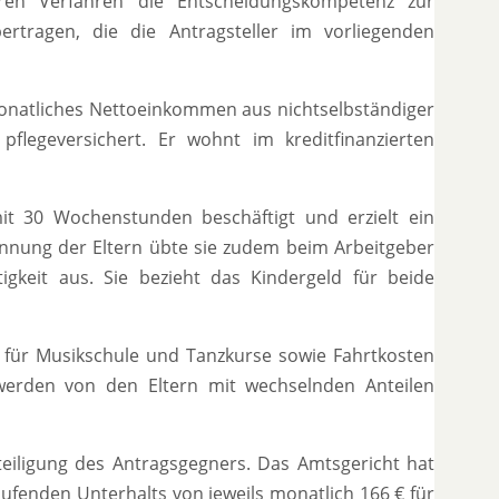
ren Verfahren die Entscheidungskompetenz zur
rtragen, die die Antragsteller im vorliegenden
 monatliches Nettoeinkommen aus nichtselbständiger
pflegeversichert. Er wohnt im kreditfinanzierten
mit 30 Wochenstunden beschäftigt und erzielt ein
nnung der Eltern übte sie zudem beim Arbeitgeber
igkeit aus. Sie bezieht das Kindergeld für beide
e für Musikschule und Tanzkurse sowie Fahrtkosten
werden von den Eltern mit wechselnden Anteilen
teiligung des Antragsgegners. Das Amtsgericht hat
aufenden Unterhalts von jeweils monatlich 166 € für