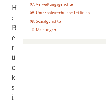
07. Verwaltungsgerichte
H
08. Unterhaltsrechtliche Leitlinien
:
09. Sozialgerichte
B
10. Meinungen
e
r
ü
c
k
s
i