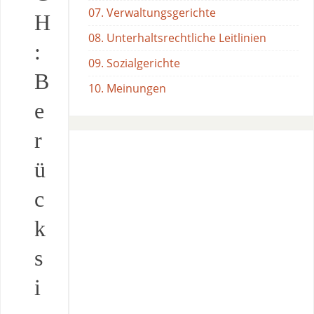
07. Verwaltungsgerichte
H
08. Unterhaltsrechtliche Leitlinien
:
09. Sozialgerichte
B
10. Meinungen
e
r
ü
c
k
s
i