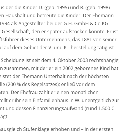
s der die Kinder D. (geb. 1995) und R. (geb. 1998)
den Haushalt und betreute die Kinder. Der Ehemann
1994 als Angestellter bei der G.H. GmbH & Co KG
r Gesellschaft, den er später aufstocken konnte. Er ist
ftsführer dieses Unternehmens, das 1881 von seiner
d auf dem Gebiet der V. und K…herstellung tätig ist.
 Scheidung ist seit dem 4. Oktober 2003 rechtshängig.
n zusammen, mit der er ein 2002 geborenes Kind hat.
leistet der Ehemann Unterhalt nach der höchsten
 (200 % des Regelsatzes); er ließ vor dem
en. Der Ehefrau zahlt er einen monatlichen
llt er ihr sein Einfamilienhaus in W. unentgeltlich zur
hnt und dessen Finanzierungsaufwand (rund 1.500 €
ägt.
nausgleich Stufenklage erhoben und – in der ersten