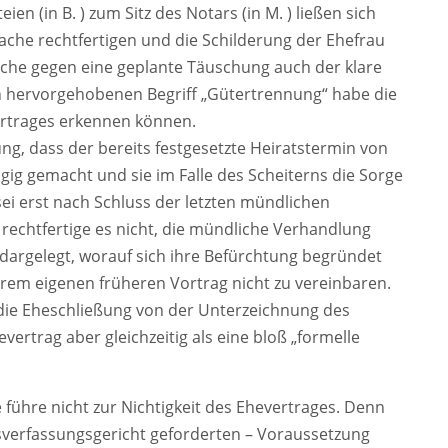
n (in B. ) zum Sitz des Notars (in M. ) ließen sich
che rechtfertigen und die Schilderung der Ehefrau
reche gegen eine geplante Täuschung auch der klare
h hervorgehobenen Begriff „Gütertrennung“ habe die
Vertrages erkennen können.
g, dass der bereits festgesetzte Heiratstermin von
g gemacht und sie im Falle des Scheiterns die Sorge
sei erst nach Schluss der letzten mündlichen
echtfertige es nicht, die mündliche Verhandlung
 dargelegt, worauf sich ihre Befürchtung begründet
hrem eigenen früheren Vortrag nicht zu vereinbaren.
die Eheschließung von der Unterzeichnung des
ertrag aber gleichzeitig als eine bloß „formelle
 führe nicht zur Nichtigkeit des Ehevertrages. Denn
sverfassungsgericht geforderten – Voraussetzung