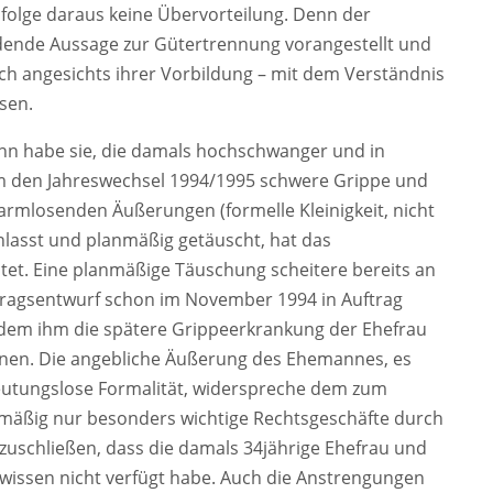
olge daraus keine Übervorteilung. Denn der
eidende Aussage zur Gütertrennung vorangestellt und
auch angesichts ihrer Vorbildung – mit dem Verständnis
sen.
n habe sie, die damals hochschwanger und in
um den Jahreswechsel 1994/1995 schwere Grippe und
armlosenden Äußerungen (formelle Kleinigkeit, nicht
nlasst und planmäßig getäuscht, hat das
htet. Eine planmäßige Täuschung scheitere bereits an
agsentwurf schon im November 1994 in Auftrag
 dem ihm die spätere Grippeerkrankung der Ehefrau
nen. Die angebliche Äußerung des Ehemannes, es
eutungslose Formalität, widerspreche dem zum
lmäßig nur besonders wichtige Rechtsgeschäfte durch
zuschließen, dass die damals 34jährige Ehefrau und
wissen nicht verfügt habe. Auch die Anstrengungen