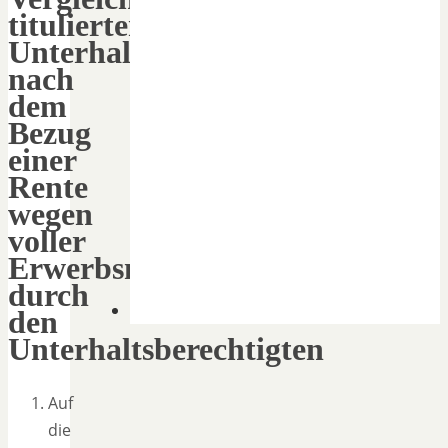
titulierten
Unterhaltsanspruchs
nach
dem
Bezug
einer
Rente
wegen
voller
Erwerbsminderung
durch
den
Unterhaltsberechtigten
Auf
die