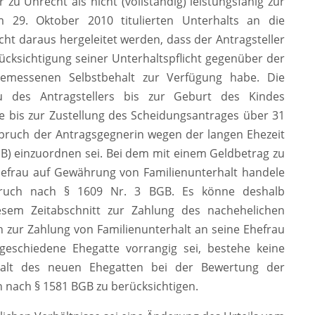
 zu Unrecht als nicht (vollständig) leistungsfähig zur
29. Oktober 2010 titulierten Unterhalts an die
ht daraus hergeleitet werden, dass der Antragsteller
cksichtigung seiner Unterhaltspflicht gegenüber der
emessenen Selbstbehalt zur Verfügung habe. Die
u des Antragstellers bis zur Geburt des Kindes
be bis zur Zustellung des Scheidungsantrages über 31
spruch der Antragsgegnerin wegen der langen Ehezeit
GB) einzuordnen sei. Bei dem mit einem Geldbetrag zu
efrau auf Gewährung von Familienunterhalt handele
ruch nach § 1609 Nr. 3 BGB. Es könne deshalb
iesem Zeitabschnitt zur Zahlung des nachehelichen
h zur Zahlung von Familienunterhalt an seine Ehefrau
geschiedene Ehegatte vorrangig sei, bestehe keine
halt des neuen Ehegatten bei der Bewertung der
en nach § 1581 BGB zu berücksichtigen.