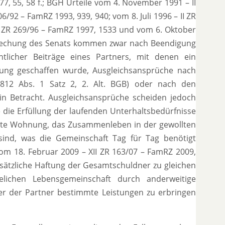
7, 55, 58 f.; BGH Urteile vom 4. November 1991 – II
6/92 – FamRZ 1993, 939, 940; vom 8. Juli 1996 – II ZR
I ZR 269/96 – FamRZ 1997, 1533 und vom 6. Oktober
sprechung des Senats kommen zwar nach Beendigung
tlicher Beiträge eines Partners, mit denen ein
tung geschaffen wurde, Ausgleichsansprüche nach
§ 812 Abs. 1 Satz 2, 2. Alt. BGB) oder nach den
n Betracht. Ausgleichsansprüche scheiden jedoch
ie die Erfüllung der laufenden Unterhaltsbedürfnisse
tzte Wohnung, das Zusammenleben in der gewollten
 sind, was die Gemeinschaft Tag für Tag benötigt
 vom 18. Februar 2009 – XII ZR 163/07 – FamRZ 2009,
sätzliche Haftung der Gesamtschuldner zu gleichen
elichen Lebensgemeinschaft durch anderweitige
er der Partner bestimmte Leistungen zu erbringen