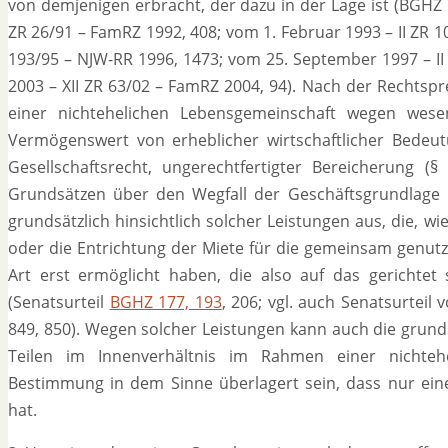
von demjenigen erbracht, der dazu in der Lage ist (BGHZ 7
ZR 26/91 – FamRZ 1992, 408; vom 1. Februar 1993 – II ZR 10
193/95 – NJW-RR 1996, 1473; vom 25. September 1997 – I
2003 – XII ZR 63/02 – FamRZ 2004, 94). Nach der Recht
einer nichtehelichen Lebensgemeinschaft wegen wesen
Vermögenswert von erheblicher wirtschaftlicher Bedeu
Gesellschaftsrecht, ungerechtfertigter Bereicherung (
Grundsätzen über den Wegfall der Geschäftsgrundlage i
grundsätzlich hinsichtlich solcher Leistungen aus, die, w
oder die Entrichtung der Miete für die gemeinsam genu
Art erst ermöglicht haben, die also auf das gerichtet
(Senatsurteil
BGHZ 177, 193
, 206; vgl. auch Senatsurteil
849, 850). Wegen solcher Leistungen kann auch die grund
Teilen im Innenverhältnis im Rahmen einer nichteh
Bestimmung in dem Sinne überlagert sein, dass nur ein
hat.