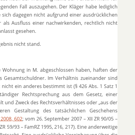
enden Fall auszugehen. Der Kläger habe lediglich
 sich dagegen nicht aufgrund einer ausdrücklichen
als Ausfluss einer nachwirkenden, rechtlich nicht
anlasst gesehen.
ebnis nicht stand.
ie Wohnung in M. abgeschlossen haben, haften der
ls Gesamtschuldner. Im Verhältnis zueinander sind
 nicht ein anderes bestimmt ist (§ 426 Abs. 1 Satz 1
tändiger Rechtsprechung aus dem Gesetz, einer
lt und Zweck des Rechtsverhältnisses oder „aus der
ren Gestaltung des tatsächlichen Geschehens
2008, 602
; vom 26. September 2007 – XII ZR 90/05 –
R 59/93 – FamRZ 1995, 216, 217). Eine anderweitige
 Betracht. Eine ausdrückliche Vereinbarung über die