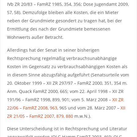
IVb ZR 20/83 – FamRZ 1985, 354, 356; Dose Jugendamt 2009,
57, 58). Demzufolge bleiben alle Kosten, die ein Mieter
neben der Grundmiete gesondert zu tragen hat, bei der
Ermittlung des nach der Grundmiete bemessenen
Wohnwerts außer Betracht.
Allerdings hat der Senat in seiner bisherigen
Rechtsprechung regelmäßig verbrauchsunabhängige
Kosten im Gegensatz zu verbrauchsabhängigen Kosten als
in diesem Sinne abzugsfähig aufgeführt (Senatsurteile vom
20. Oktober 1999 – XII ZR 297/97 – FamRZ 2000, 351, 354 m.
Anm. Quack FamRZ 2000, 665; vom 22. April 1998 – XII ZR
191/96 – FamRZ 1998, 899, 901; vom 5. März 2008 –
XII ZR
22/06
–
FamRZ 2008, 963
, 965 und vom 28. März 2007 –
XII
ZR 21/05
–
FamRZ 2007, 879, 880
m.w.N.).
Diese Unterscheidung ist in Rechtsprechung und Literatur
angezweifelt worden (OLG Hamm FamRZ 2003, 460; OLG