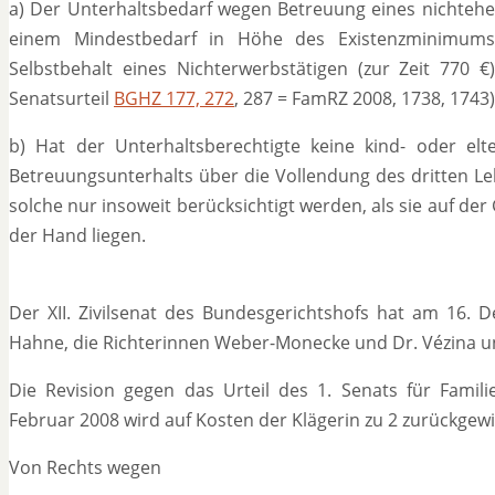
a) Der Unterhaltsbedarf wegen Betreuung eines nichtehel
einem Mindestbedarf in Höhe des Existenzminimums,
Selbstbehalt eines Nichterwerbstätigen (zur Zeit 770 
Senatsurteil
BGHZ 177, 272
, 287 = FamRZ 2008, 1738, 1743)
b) Hat der Unterhaltsberechtigte keine kind- oder e
Betreuungsunterhalts über die Vollendung des dritten L
solche nur insoweit berücksichtigt werden, als sie auf der
der Hand liegen.
Der XII. Zivilsenat des Bundesgerichtshofs hat am 16. 
Hahne, die Richterinnen Weber-Monecke und Dr. Vézina und
Die Revision gegen das Urteil des 1. Senats für Fam
Februar 2008 wird auf Kosten der Klägerin zu 2 zurückgew
Von Rechts wegen