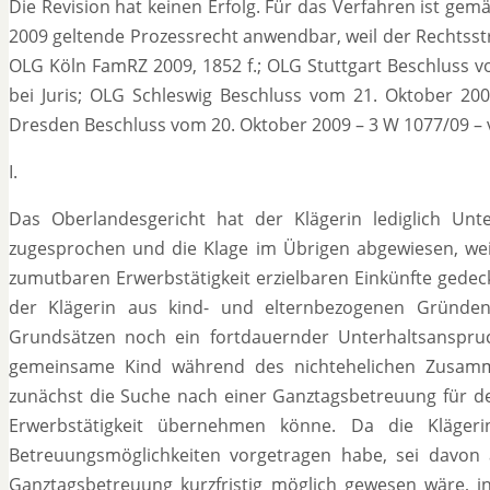
Die Revision hat keinen Erfolg. Für das Verfahren ist ge
2009 geltende Prozessrecht anwendbar, weil der Rechtsstre
OLG Köln FamRZ 2009, 1852 f.; OLG Stuttgart Beschluss 
bei Juris; OLG Schleswig Beschluss vom 21. Oktober 200
Dresden Beschluss vom 20. Oktober 2009 – 3 W 1077/09 – ver
I.
Das Oberlandesgericht hat der Klägerin lediglich Unter
zugesprochen und die Klage im Übrigen abgewiesen, wei
zumutbaren Erwerbstätigkeit erzielbaren Einkünfte gedeck
der Klägerin aus kind- und elternbezogenen Gründe
Grundsätzen noch ein fortdauernder Unterhaltsanspruc
gemeinsame Kind während des nichtehelichen Zusamm
zunächst die Suche nach einer Ganztagsbetreuung für d
Erwerbstätigkeit übernehmen könne. Da die Klägeri
Betreuungsmöglichkeiten vorgetragen habe, sei davon 
Ganztagsbetreuung kurzfristig möglich gewesen wäre, i