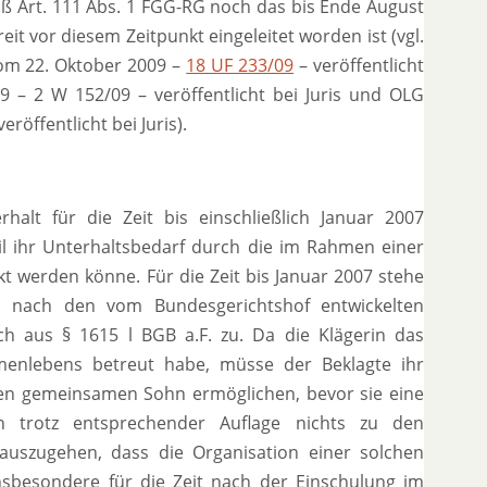
mäß Art. 111 Abs. 1 FGG-RG noch das bis Ende August
it vor diesem Zeitpunkt eingeleitet worden ist (vgl.
vom 22. Oktober 2009 –
18 UF 233/09
– veröffentlicht
9 – 2 W 152/09 – veröffentlicht bei Juris und OLG
öffentlicht bei Juris).
halt für die Zeit bis einschließlich Januar 2007
l ihr Unterhaltsbedarf durch die im Rahmen einer
t werden könne. Für die Zeit bis Januar 2007 stehe
n nach den vom Bundesgerichtshof entwickelten
h aus § 1615 l BGB a.F. zu. Da die Klägerin das
enlebens betreut habe, müsse der Beklagte ihr
en gemeinsamen Sohn ermöglichen, bevor sie eine
n trotz entsprechender Auflage nichts zu den
auszugehen, dass die Organisation einer solchen
nsbesondere für die Zeit nach der Einschulung im