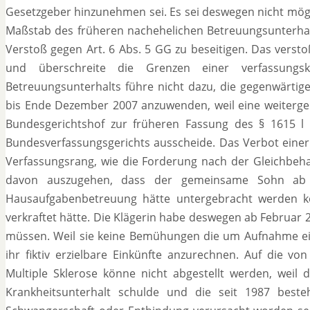
Gesetzgeber hinzunehmen sei. Es sei deswegen nicht mögl
Maßstab des früheren nachehelichen Betreuungsunterhal
Verstoß gegen Art. 6 Abs. 5 GG zu beseitigen. Das verst
und überschreite die Grenzen einer verfassung
Betreuungsunterhalts führe nicht dazu, die gegenwärtig
bis Ende Dezember 2007 anzuwenden, weil eine weiterge
Bundesgerichtshof zur früheren Fassung des § 1615 l
Bundesverfassungsgerichts ausscheide. Das Verbot eine
Verfassungsrang, wie die Forderung nach der Gleichbehan
davon auszugehen, dass der gemeinsame Sohn ab 
Hausaufgabenbetreuung hätte untergebracht werden 
verkraftet hätte. Die Klägerin habe deswegen ab Februar 
müssen. Weil sie keine Bemühungen die um Aufnahme eine
ihr fiktiv erzielbare Einkünfte anzurechnen. Auf die v
Multiple Sklerose könne nicht abgestellt werden, weil
Krankheitsunterhalt schulde und die seit 1987 best