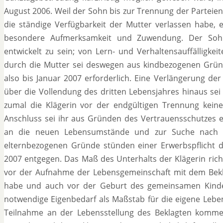
August 2006. Weil der Sohn bis zur Trennung der Parteie
die ständige Verfügbarkeit der Mutter verlassen habe, 
besondere Aufmerksamkeit und Zuwendung. Der Sohn s
entwickelt zu sein; von Lern- und Verhaltensauffälligkei
durch die Mutter sei deswegen aus kindbezogenen Gründ
also bis Januar 2007 erforderlich. Eine Verlängerung d
über die Vollendung des dritten Lebensjahres hinaus se
zumal die Klägerin vor der endgültigen Trennung keine
Anschluss sei ihr aus Gründen des Vertrauensschutzes 
an die neuen Lebensumstände und zur Suche nach ei
elternbezogenen Gründe stünden einer Erwerbspflicht der
2007 entgegen. Das Maß des Unterhalts der Klägerin richt
vor der Aufnahme der Lebensgemeinschaft mit dem Bekl
habe und auch vor der Geburt des gemeinsamen Kindes
notwendige Eigenbedarf als Maßstab für die eigene Lebe
Teilnahme an der Lebensstellung des Beklagten komme