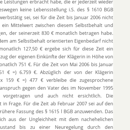
lige Leistungen erbracht habe, die er jederzeit wieder
eswegen keine Lebensstellung i.S. des § 1610 BGB
bstätig sei, sei für die Zeit bis Januar 2006 nicht
 ein Mittelwert zwischen diesem Selbstbehalt und
en, der seinerzeit 830 € monatlich betragen habe.
em am Selbstbehalt orientierten Eigenbedarf nicht
onatlich 127,50 € ergebe sich für diese Zeit ein
zug der eigenen Einkünfte der Klägerin in Höhe von
natlich 751 €. Für die Zeit von Mai 2006 bis Januar
1 € =) 6.759 €. Abzüglich der von der Klägerin
 x 159 € =) 477 € verbleibe die zugesprochene
tsanspruch gegen den Vater des im November 1995
 vorgetragen und auch nicht ersichtlich. Die
t in Frage. Für die Zeit ab Februar 2007 sei auf den
 frühere Fassung des § 1615 l BGB anzuwenden. Das
sich aus der Ungleichheit mit dem nachehelichen
 Zustand bis zu einer Neuregelung durch den