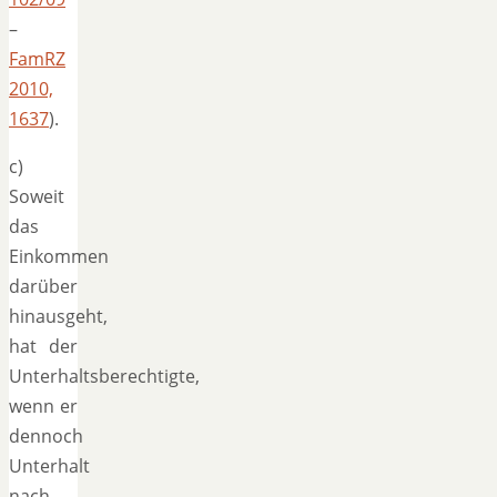
–
FamRZ
2010,
1637
).
c)
Soweit
das
Einkommen
darüber
hinausgeht,
hat der
Unterhaltsberechtigte,
wenn er
dennoch
Unterhalt
nach