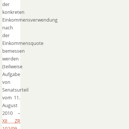
der
konkreten
Einkommensverwendung
nach
der
Einkommensquote
bemessen
werden
(teilweise
Aufgabe
von
Senatsurteil
vom 11.
August
2010 –
XII ZR
102/09