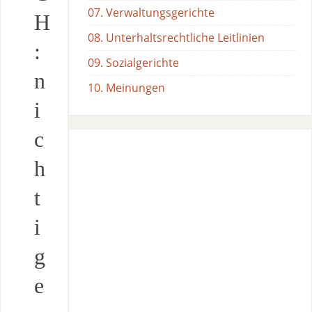
07. Verwaltungsgerichte
H
08. Unterhaltsrechtliche Leitlinien
:
09. Sozialgerichte
n
10. Meinungen
i
c
h
t
i
g
e