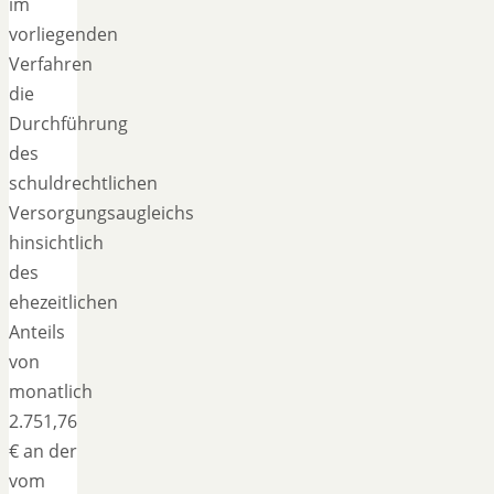
im
vorliegenden
Verfahren
die
Durchführung
des
schuldrechtlichen
Versorgungsaugleichs
hinsichtlich
des
ehezeitlichen
Anteils
von
monatlich
2.751,76
€ an der
vom