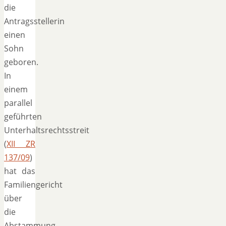
die
Antragsstellerin
einen
Sohn
geboren.
In
einem
parallel
geführten
Unterhaltsrechtsstreit
(
XII ZR
137/09
)
hat das
Familiengericht
über
die
Abstammung