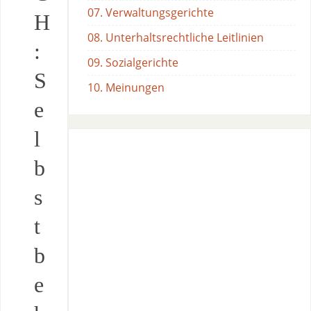
07. Verwaltungsgerichte
H
08. Unterhaltsrechtliche Leitlinien
:
09. Sozialgerichte
S
10. Meinungen
e
l
b
s
t
b
e