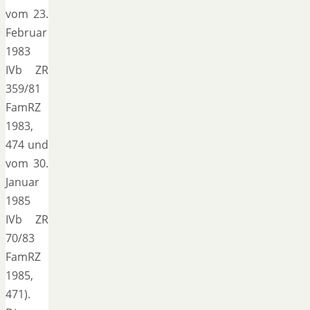
vom 23.
Februar
1983
IVb ZR
359/81
FamRZ
1983,
474 und
vom 30.
Januar
1985
IVb ZR
70/83
FamRZ
1985,
471).