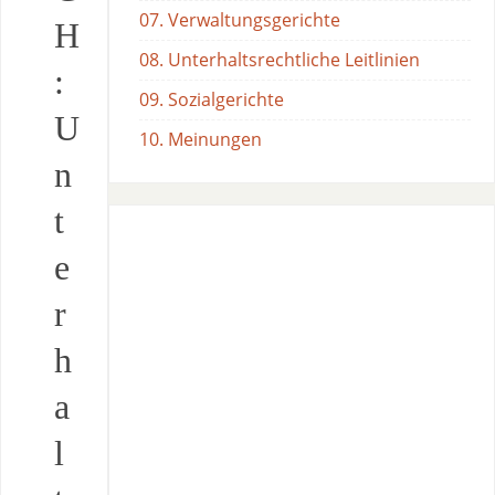
07. Verwaltungsgerichte
H
08. Unterhaltsrechtliche Leitlinien
:
09. Sozialgerichte
U
10. Meinungen
n
t
e
r
h
a
l