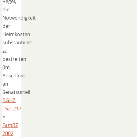
Regel,
die
Notwendigkeit
der
Heimkosten
substantiiert
zu
bestreiten
(im
Anschluss
an
Senatsurteil
BGHZ
152, 217
=
FamRZ
2002,