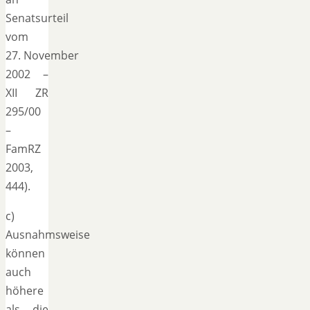
Senatsurteil
vom
27. November
2002 –
XII ZR
295/00
–
FamRZ
2003,
444).
c)
Ausnahmsweise
können
auch
höhere
als die