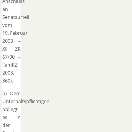
Anschluss
an
Senatsurteil
vom
19. Februar
2003 –
XII ZR
67/00 –
FamRZ
2003,
860).
b) Dem
Unterhaltspflichtigen
obliegt
es in
der