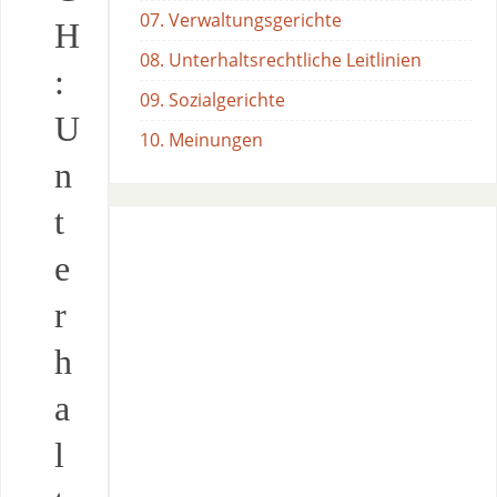
07. Verwaltungsgerichte
H
08. Unterhaltsrechtliche Leitlinien
:
09. Sozialgerichte
U
10. Meinungen
n
t
e
r
h
a
l