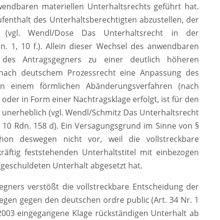
ndbaren materiellen Unterhaltsrechts geführt hat.
fenthalt des Unterhaltsberechtigten abzustellen, der
(vgl. Wendl/Dose Das Unterhaltsrecht in der
Rdn. 1, 10 f.). Allein dieser Wechsel des anwendbaren
des Antragsgegners zu einer deutlich höheren
ch nach deutschem Prozessrecht eine Anpassung des
 in einem förmlichen Abänderungsverfahren (nach
der in Form einer Nachtragsklage erfolgt, ist für den
unerheblich (vgl. Wendl/Schmitz Das Unterhaltsrecht
. § 10 Rdn. 158 d). Ein Versagungsgrund im Sinne von §
on deswegen nicht vor, weil die vollstreckbare
räftig feststehenden Unterhaltstitel mit einbezogen
geschuldeten Unterhalt abgesetzt hat.
gners verstößt die vollstreckbare Entscheidung der
egen gegen den deutschen ordre public (Art. 34 Nr. 1
il 2003 eingegangene Klage rückständigen Unterhalt ab