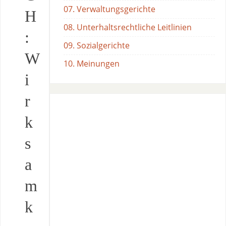
07. Verwaltungsgerichte
H
08. Unterhaltsrechtliche Leitlinien
:
09. Sozialgerichte
W
10. Meinungen
i
r
k
s
a
m
k