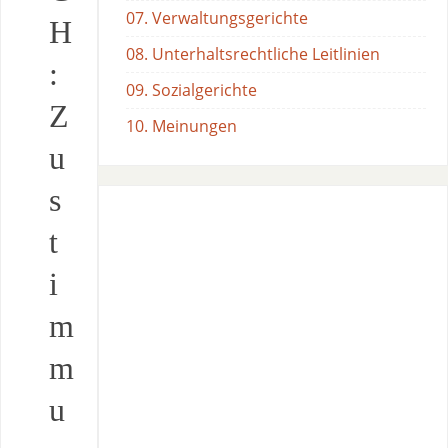
07. Verwaltungsgerichte
H
08. Unterhaltsrechtliche Leitlinien
:
09. Sozialgerichte
Z
10. Meinungen
u
s
t
i
m
m
u