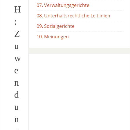
07. Verwaltungsgerichte
H
08. Unterhaltsrechtliche Leitlinien
:
09. Sozialgerichte
Z
10. Meinungen
u
w
e
n
d
u
n