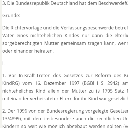
3. Die Bundesrepublik Deutschland hat dem Beschwerdefüh
Gründe:
Die Richtervorlage und die Verfassungsbeschwerde betreff
Vater eines nichtehelichen Kindes nur dann die elterl
sorgeberechtigten Mutter gemeinsam tragen kann, wen
oder einander heiraten.
I.
1. Vor In-Kraft-Treten des Gesetzes zur Reform des Ki
KindRG) vom 16. Dezember 1997 (
BGBl I S. 2942
) am
nichteheliches Kind allein der Mutter zu (§ 1705 Satz
miteinander verheirateter Eltern für ihr Kind war gesetzli
2. Der 1996 von der Bundesregierung vorgelegte Gesetze
13/4899), mit dem insbesondere auch die rechtlichen Un
Kindern so weit wie möglich abgebaut werden sollten (vg