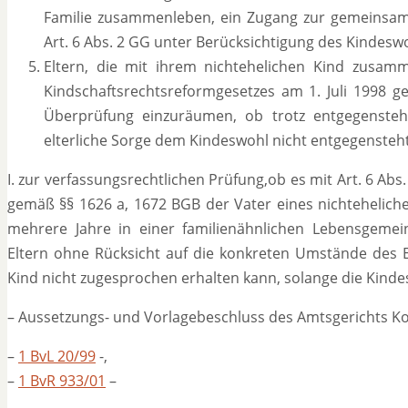
Familie zusammenleben, ein Zugang zur gemeinsame
Art. 6 Abs. 2 GG unter Berücksichtigung des Kindesw
Eltern, die mit ihrem nichtehelichen Kind zusamm
Kindschaftsrechtsreformgesetzes am 1. Juli 1998 get
Überprüfung einzuräumen, ob trotz entgegensteh
elterliche Sorge dem Kindeswohl nicht entgegensteh
I. zur verfassungsrechtlichen Prüfung,ob es mit Art. 6 Abs.
gemäß §§ 1626 a, 1672 BGB der Vater eines nichtehelich
mehrere Jahre in einer familienähnlichen Lebensgeme
Eltern ohne Rücksicht auf die konkreten Umstände des Ei
Kind nicht zugesprochen erhalten kann, solange die Kind
– Aussetzungs- und Vorlagebeschluss des Amtsgerichts Ko
–
1 BvL 20/99
-,
–
1 BvR 933/01
–