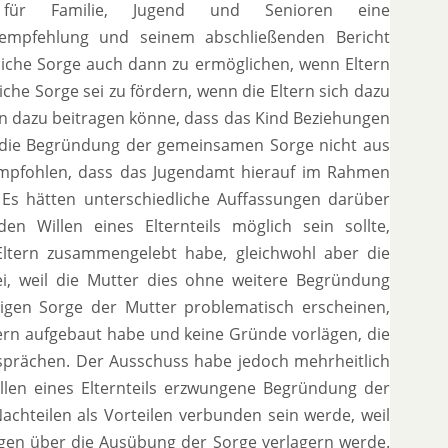
ür Familie, Jugend und Senioren eine
sempfehlung und seinem abschließenden Bericht
rliche Sorge auch dann zu ermöglichen, wenn Eltern
iche Sorge sei zu fördern, wenn die Eltern sich dazu
n dazu beitragen könne, dass das Kind Beziehungen
 die Begründung der gemeinsamen Sorge nicht aus
empfohlen, dass das Jugendamt hierauf im Rahmen
. Es hätten unterschiedliche Auffassungen darüber
 Willen eines Elternteils möglich sein sollte,
Eltern zusammengelebt habe, gleichwohl aber die
i, weil die Mutter dies ohne weitere Begründung
nigen Sorge der Mutter problematisch erscheinen,
rn aufgebaut habe und keine Gründe vorlägen, die
sprächen. Der Ausschuss habe jedoch mehrheitlich
len eines Elternteils erzwungene Begründung der
hteilen als Vorteilen verbunden sein werde, weil
ngen über die Ausübung der Sorge verlagern werde.