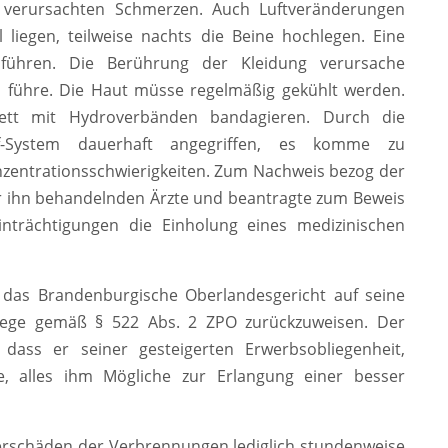
te verursachten Schmerzen. Auch Luftveränderungen
 liegen, teilweise nachts die Beine hochlegen. Eine
sführen. Die Berührung der Kleidung verursache
 führe. Die Haut müsse regelmäßig gekühlt werden.
ett mit Hydroverbänden bandagieren. Durch die
uf-System dauerhaft angegriffen, es komme zu
zentrationsschwierigkeiten. Zum Nachweis bezog der
r ihn behandelnden Ärzte und beantragte zum Beweis
inträchtigungen die Einholung eines medizinischen
s das Brandenburgische Oberlandesgericht auf seine
swege gemäß § 522 Abs. 2 ZPO zurückzuweisen. Der
dass er seiner gesteigerten Erwerbsobliegenheit,
e, alles ihm Mögliche zur Erlangung einer besser
uerschäden der Verbrennungen lediglich stundenweise