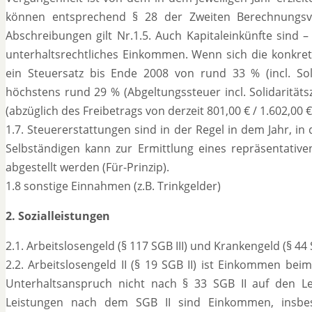
können entsprechend § 28 der Zweiten Berechnungsve
Abschreibungen gilt Nr.1.5. Auch Kapitaleinkünfte sind 
unterhaltsrechtliches Einkommen. Wenn sich die konkrete 
ein Steuersatz bis Ende 2008 von rund 33 % (incl. Sol
höchstens rund 29 % (Abgeltungssteuer incl. Solidarität
(abzüglich des Freibetrags von derzeit 801,00 € / 1.602,00 €
1.7. Steuererstattungen sind in der Regel in dem Jahr, in d
Selbständigen kann zur Ermittlung eines repräsentati
abgestellt werden (Für-Prinzip).
1.8 sonstige Einnahmen (z.B. Trinkgelder)
2. Sozialleistungen
2.1. Arbeitslosengeld (§ 117 SGB III) und Krankengeld (§ 4
2.2. Arbeitslosengeld II (§ 19 SGB II) ist Einkommen bei
Unterhaltsanspruch nicht nach § 33 SGB II auf den Lei
Leistungen nach dem SGB II sind Einkommen, insbes