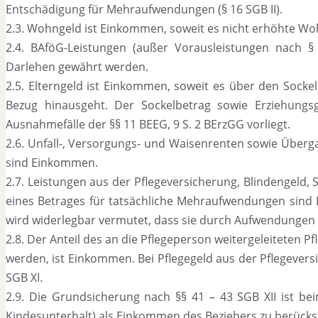
Entschädigung für Mehraufwendungen (§ 16 SGB II).
2.3. Wohngeld ist Einkommen, soweit es nicht erhöhte Wo
2.4. BAföG-Leistungen (außer Vorausleistungen nach 
Darlehen gewährt werden.
2.5. Elterngeld ist Einkommen, soweit es über den Sock
Bezug hinausgeht. Der Sockelbetrag sowie Erziehung
Ausnahmefälle der §§ 11 BEEG, 9 S. 2 BErzGG vorliegt.
2.6. Unfall-, Versorgungs- und Waisenrenten sowie Überg
sind Einkommen.
2.7. Leistungen aus der Pflegeversicherung, Blindengeld
eines Betrages für tatsächliche Mehraufwendungen sind 
wird widerlegbar vermutet, dass sie durch Aufwendungen
2.8. Der Anteil des an die Pflegeperson weitergeleiteten
werden, ist Einkommen. Bei Pflegegeld aus der Pflegevers
SGB XI.
2.9. Die Grundsicherung nach §§ 41 – 43 SGB XII ist be
Kindesunterhalt) als Einkommen des Beziehers zu berücksi