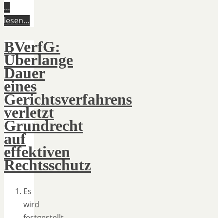
…
lesen…
BVerfG:
Überlange
Dauer
eines
Gerichtsverfahrens
verletzt
Grundrecht
auf
effektiven
Rechtsschutz
Es
wird
festgestellt,