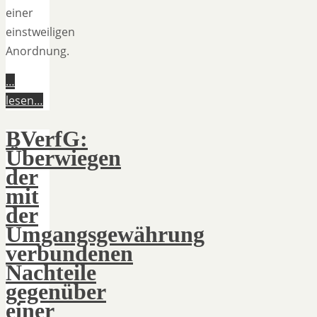
einer
einstweiligen
Anordnung.
…
lesen…
BVerfG:
Überwiegen
der
mit
der
Umgangsgewährung
verbundenen
Nachteile
gegenüber
einer