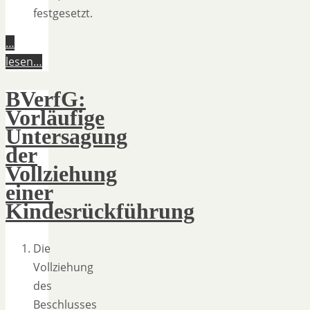
festgesetzt.
…
lesen…
BVerfG:
Vorläufige
Untersagung
der
Vollziehung
einer
Kindesrückführung
Die
Vollziehung
des
Beschlusses