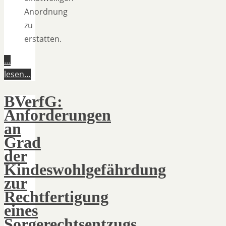
Anordnung
zu
erstatten.
…
lesen…
BVerfG:
Anforderungen
an
Grad
der
Kindeswohlgefährdung
zur
Rechtfertigung
eines
Sorgerechtsentzugs