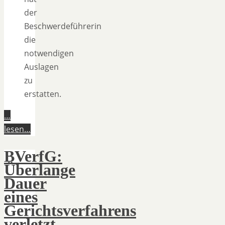
der
Beschwerdeführerin
die
notwendigen
Auslagen
zu
erstatten.
…
lesen…
BVerfG:
Überlange
Dauer
eines
Gerichtsverfahrens
verletzt