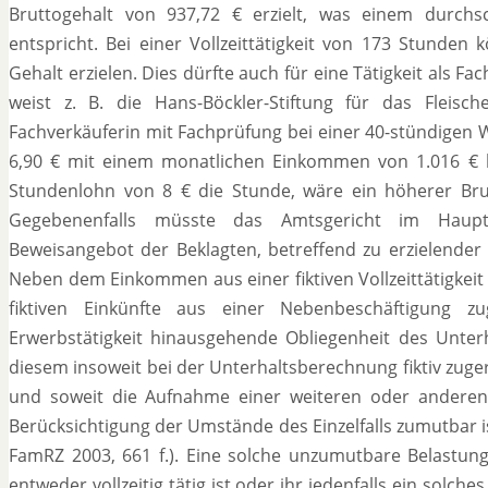
Bruttogehalt von 937,72 € erzielt, was einem durchs
entspricht. Bei einer Vollzeittätigkeit von 173 Stunden 
Gehalt erzielen. Dies dürfte auch für eine Tätigkeit als F
weist z. B. die Hans-Böckler-Stiftung für das Fleisc
Fachverkäuferin mit Fachprüfung bei einer 40-stündigen 
6,90 € mit einem monatlichen Einkommen von 1.016 € 
Stundenlohn von 8 € die Stunde, wäre ein höherer Brutto
Gegebenenfalls müsste das Amtsgericht im Hauptv
Beweisangebot der Beklagten, betreffend zu erzielender
Neben dem Einkommen aus einer fiktiven Vollzeittätigkeit 
fiktiven Einkünfte aus einer Nebenbeschäftigung z
Erwerbstätigkeit hinausgehende Obliegenheit des Unterh
diesem insoweit bei der Unterhaltsberechnung fiktiv zu
und soweit die Aufnahme einer weiteren oder anderen E
Berücksichtigung der Umstände des Einzelfalls zumutbar i
FamRZ 2003, 661 f.). Eine solche unzumutbare Belastu
entweder vollzeitig tätig ist oder ihr jedenfalls ein solc