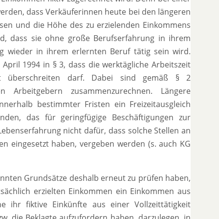
t werden, dass Verkäuferinnen heute bei den längeren
üssen und die Höhe des zu erzielenden Einkommens
ird, dass sie ohne große Berufserfahrung in ihrem
 wieder in ihrem erlernten Beruf tätig sein wird.
ril 1994 in § 3, dass die werktägliche Arbeitszeit
ht überschreiten darf. Dabei sind gemäß § 2
enen Arbeitgebern zusammenzurechnen. Längere
nerhalb bestimmter Fristen ein Freizeitausgleich
den, das für geringfügige Beschäftigungen zur
Lebenserfahrung nicht dafür, dass solche Stellen an
den eingesetzt haben, vergeben werden (s. auch KG
annten Grundsätze deshalb erneut zu prüfen haben,
tsächlich erzielten Einkommen ein Einkommen aus
ihr fiktive Einkünfte aus einer Vollzeittätigkeit
w. die Beklagte aufzufordern haben, darzulegen, in