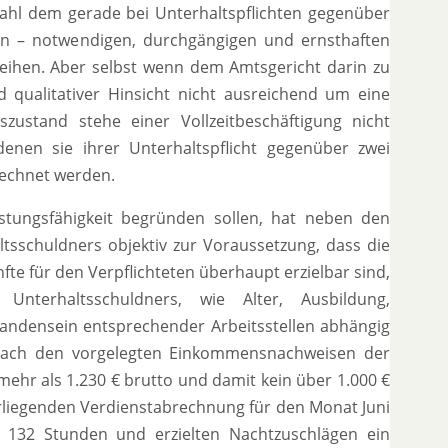
hl dem gerade bei Unterhaltspflichten gegenüber
ten – notwendigen, durchgängigen und ernsthaften
ihen. Aber selbst wenn dem Amtsgericht darin zu
d qualitativer Hinsicht nicht ausreichend um eine
zustand stehe einer Vollzeitbeschäftigung nicht
 denen sie ihrer Unterhaltspflicht gegenüber zwei
echnet werden.
istungsfähigkeit begründen sollen, hat neben den
sschuldners objektiv zur Voraussetzung, dass die
nfte für den Verpflichteten überhaupt erzielbar sind,
terhaltsschuldners, wie Alter, Ausbildung,
ndensein entsprechender Arbeitsstellen abhängig
e nach den vorgelegten Einkommensnachweisen der
 mehr als 1.230 € brutto und damit kein über 1.000 €
orliegenden Verdienstabrechnung für den Monat Juni
r 132 Stunden und erzielten Nachtzuschlägen ein