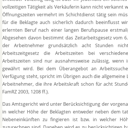
vollzeitigen Tätigkeit als Verkäuferin kann nicht verkann
Öffnungszeiten vermehrt im Schichtdienst tätig sein m
für die Beklagte auch sicherlich dadurch beeinflusst w
erlernten Beruf nach einer langen Berufspause erstmalig
Abgesehen davon bestimmt das Zeitarbeitsgesetz vom 6. Ap
der Arbeitnehmer grundsätzlich acht Stunden nic
Arbeitszeitgesetz die Arbeitszeiten bei verschied
Arbeitszeiten sind nur ausnahmsweise zulässig, wenn in
gewährt wird. Bei dem Überangebot an Arbeitssuchen
Verfügung steht, spricht im Übrigen auch die allgemeine 
Arbeitnehmer, die ihre Arbeitskraft schon für acht Stun
FamRZ 2003, 1208 ff.).
Das Amtsgericht wird unter Berücksichtigung der vorgen
in welcher Höhe der Beklagten entweder neben dem ta
Nebeneinkünften zu fingieren ist bzw. in welcher Höhe 
zuzurechnen sind. Daneben wird es zu berücksichtigen bz