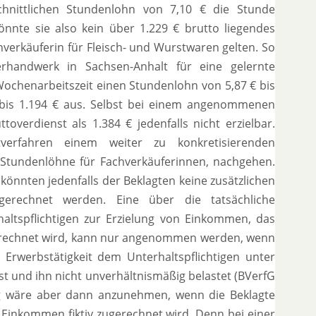
chnittlichen Stundenlohn von 7,10 € die Stunde
könnte sie also kein über 1.229 € brutto liegendes
achverkäuferin für Fleisch- und Wurstwaren gelten. So
herhandwerk in Sachsen-Anhalt für eine gelernte
Wochenarbeitszeit einen Stundenlohn von 5,87 € bis
bis 1.194 € aus. Selbst bei einem angenommenen
verdienst als 1.384 € jedenfalls nicht erzielbar.
erfahren einem weiter zu konkretisierenden
 Stundenlöhne für Fachverkäuferinnen, nachgehen.
könnten jedenfalls der Beklagten keine zusätzlichen
ugerechnet werden. Eine über die tatsächliche
altspflichtigen zur Erzielung von Einkommen, das
gerechnet wird, kann nur angenommen werden, wenn
rwerbstätigkeit dem Unterhaltspflichtigen unter
st und ihn nicht unverhältnismäßig belastet (BVerfG
ng wäre aber dann anzunehmen, wenn die Beklagte
hes Einkommen fiktiv zugerechnet wird. Denn bei einer