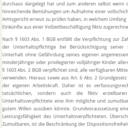
durchaus dargelegt hat und zum anderen selbst wenn di
hinreichende Bemühungen um Aufnahme einer vollschicht
Amtsgericht erneut zu prüfen haben, in welchem Umfang i
Einkünfte aus einer Vollzeitbeschäftigung fiktiv zugerech
Nach § 1603 Abs. 1 BGB entfällt die Verpflichtung zur 
der Unterhaltspflichtige bei Berücksichtigung seiner
Unterhalt ohne Gefährdung seines eigenen angemessenen
minderjähriger oder privilegierter volljähriger Kinder alle
§ 1603 Abs. 2 BGB verpflichtet sind, alle verfügbaren Mit
verwenden. Hieraus sowie aus Art. 6 Abs. 2 Grundgesetz f
der eigenen Arbeitskraft. Daher ist es verfassungsrec
tatsächlichen, sondern auch die fiktiv erzielbar
Unterhaltsverpflichtete eine ihm mögliche und zumutbare
gutem Willen ausüben könnte. Grundvoraussetzung eines
Leistungsfähigkeit des Unterhaltsverpflichteten. Übersc
Zumutbaren, ist die Beschränkung der Dispositionsfreiheit 