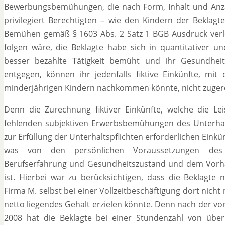
Bewerbungsbemühungen, die nach Form, Inhalt und Anza
privilegiert Berechtigten – wie den Kindern der Beklag
Bemühen gemäß § 1603 Abs. 2 Satz 1 BGB Ausdruck verle
folgen wäre, die Beklagte habe sich in quantitativer un
besser bezahlte Tätigkeit bemüht und ihr Gesundheits
entgegen, können ihr jedenfalls fiktive Einkünfte, mit
minderjährigen Kindern nachkommen könnte, nicht zuger
Denn die Zurechnung fiktiver Einkünfte, welche die Le
fehlenden subjektiven Erwerbsbemühungen des Unterhalt
zur Erfüllung der Unterhaltspflichten erforderlichen Einkü
was von den persönlichen Voraussetzungen des Un
Berufserfahrung und Gesundheitszustand und dem Vorha
ist. Hierbei war zu berücksichtigen, dass die Beklagt
Firma M. selbst bei einer Vollzeitbeschäftigung dort nicht
netto liegendes Gehalt erzielen könnte. Denn nach der v
2008 hat die Beklagte bei einer Stundenzahl von übe