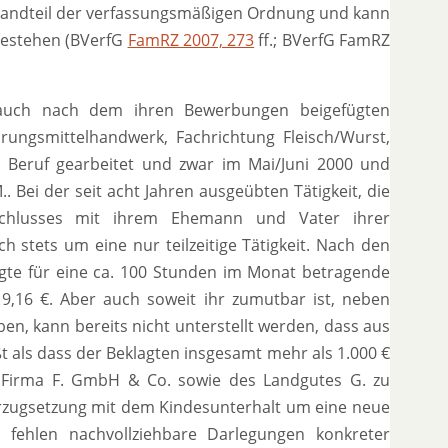
tandteil der verfassungsmäßigen Ordnung und kann
bestehen (BVerfG
FamRZ 2007, 273
ff.; BVerfG FamRZ
 auch nach dem ihren Bewerbungen beigefügten
rungsmittelhandwerk, Fachrichtung Fleisch/Wurst,
n Beruf gearbeitet und zwar im Mai/Juni 2000 und
.. Bei der seit acht Jahren ausgeübten Tätigkeit, die
tschlusses mit ihrem Ehemann und Vater ihrer
 stets um eine nur teilzeitige Tätigkeit. Nach den
agte für eine ca. 100 Stunden im Monat betragende
9,16 €. Aber auch soweit ihr zumutbar ist, neben
üben, kann bereits nicht unterstellt werden, dass aus
t als dass der Beklagten insgesamt mehr als 1.000 €
 Firma F. GmbH & Co. sowie des Landgutes G. zu
Verzugsetzung mit dem Kindesunterhalt um eine neue
 fehlen nachvollziehbare Darlegungen konkreter