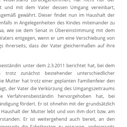
mt und mit dem Vater dessen Umgang vereinbart,
gemäß gewährt. Dieser findet nun im Haushalt der
denfalls in Angelegenheiten des Kindes miteinander zu
wa, wie sie dem Senat in Übereinstimmung mit dem
s Vaters entgegen, wenn er um eine Verschiebung von
s ihrerseits, dass der Vater gleichermaßen auf ihre
beiständin unter dem 2.3.2011 berichtet hat, bei dem
trotz zunächst bestehender unterschiedlicher
ie Mutter hat trotz einer geplanten Familienfeier den
agt, der Vater die Verkürzung des Umgangszeitraums
ie Verfahrensbeiständin hervorgehoben hat, bei
ndigung fördert. Er ist ohnehin mit der grundsätzlich
m Haushalt der Mutter lebt und von ihm dort bzw. am
rstanden. Er ist weitergehend auch bereit, an den
nerseits die Fahrtkosten zu ersparen, andererseits