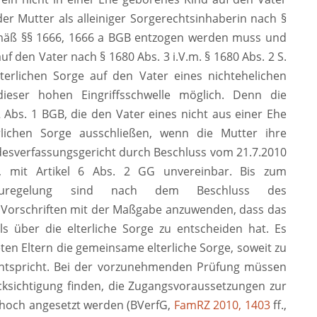
r Mutter als alleiniger Sorgerechtsinhaberin nach §
gemäß §§ 1666, 1666 a BGB entzogen werden muss und
f den Vater nach § 1680 Abs. 3 i.V.m. § 1680 Abs. 2 S.
terlichen Sorge auf den Vater eines nichtehelichen
dieser hohen Eingriffsschwelle möglich. Denn die
2 Abs. 1 BGB, die den Vater eines nicht aus einer Ehe
lichen Sorge ausschließen, wenn die Mutter ihre
desverfassungsgericht durch Beschluss vom 21.7.2010
, mit Artikel 6 Abs. 2 GG unvereinbar. Bis zum
 Neuregelung sind nach dem Beschluss des
 Vorschriften mit der Maßgabe anzuwenden, dass das
ils über die elterliche Sorge zu entscheiden hat. Es
ten Eltern die gemeinsame elterliche Sorge, soweit zu
entspricht. Bei der vorzunehmenden Prüfung müssen
ksichtigung finden, die Zugangsvoraussetzungen zur
 hoch angesetzt werden (BVerfG,
FamRZ 2010, 1403
ff.,