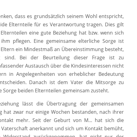
enken, dass es grundsätzlich seinem Wohl entspricht,
de Elternteile für es Verantwortung tragen. Dies gilt
Elternteilen eine gute Beziehung hat bzw. wenn sich
hm pflegen. Eine gemeinsame elterliche Sorge ist
n Eltern ein Mindestmaß an Übereinstimmung besteht,
g sind. Bei der Beurteilung dieser Frage ist zu
mfassender Austausch über die Kindesinteressen nicht
ltern in Angelegenheiten von erheblicher Bedeutung
tscheiden. Danach ist dem Vater die Mitsorge zu
he Sorge beiden Elternteilen gemeinsam zusteht.
eziehung lässt die Übertragung der gemeinsamen
ung hat zwar nur einige Wochen bestanden, nach ihrer
ontakt mehr. Seit der Geburt von M… hat sich die
ie Vaterschaft anerkannt und sich um Kontakt bemüht,
en Widerstand zurückgenommen, hat nicht nur der