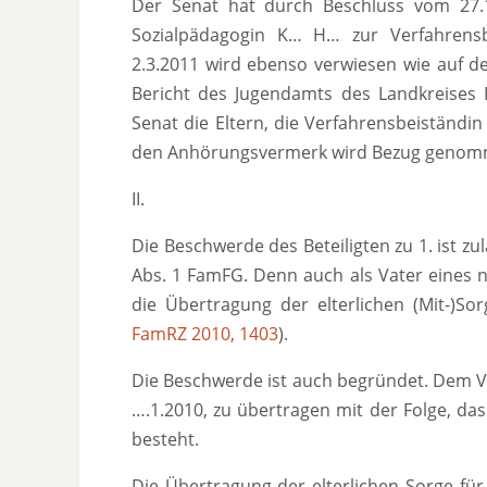
Der Senat hat durch Beschluss vom 27.1.
Sozialpädagogin K… H… zur Verfahrensb
2.3.2011 wird ebenso verwiesen wie auf 
Bericht des Jugendamts des Landkreises
Senat die Eltern, die Verfahrensbeiständi
den Anhörungsvermerk wird Bezug genom
II.
Die Beschwerde des Beteiligten zu 1. ist zu
Abs. 1 FamFG. Denn auch als Vater eines n
die Übertragung der elterlichen (Mit-)So
FamRZ 2010, 1403
).
Die Beschwerde ist auch begründet. Dem Va
….1.2010, zu übertragen mit der Folge, da
besteht.
Die Übertragung der elterlichen Sorge für