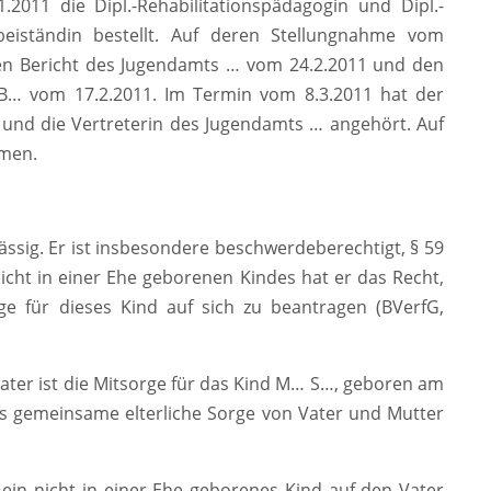
2011 die Dipl.-Rehabilitationspädagogin und Dipl.-
eiständin bestellt. Auf deren Stellungnahme vom
den Bericht des Jugendamts … vom 24.2.2011 und den
 B… vom 17.2.2011. Im Termin vom 8.3.2011 hat der
n und die Vertreterin des Jugendamts … angehört. Auf
men.
lässig. Er ist insbesondere beschwerdeberechtigt, § 59
icht in einer Ehe geborenen Kindes hat er das Recht,
rge für dieses Kind auf sich zu beantragen (BVerfG,
ter ist die Mitsorge für das Kind M… S…, geboren am
ss gemeinsame elterliche Sorge von Vater und Mutter
 ein nicht in einer Ehe geborenes Kind auf den Vater