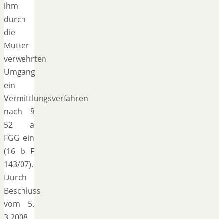
ihm
durch
die
Mutter
verwehrten
Umgang
ein
Vermittlungsverfahren
nach §
52 a
FGG ein
(16 b F
143/07).
Durch
Beschluss
vom 5.
3.2008