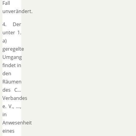
Fall
unverändert.
4. Der
unter 1.
a)
geregelte
Umgang
findet in
den
Räumen
des C…
Verbandes
e. V., …,
in
Anwesenheit
eines