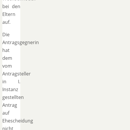
bei den
Eltern
auf.
Die
Antragsgegnerin
hat
dem
vom
Antragsteller
in I.
Instanz
gestellten
Antrag
auf
Ehescheidung
nicht