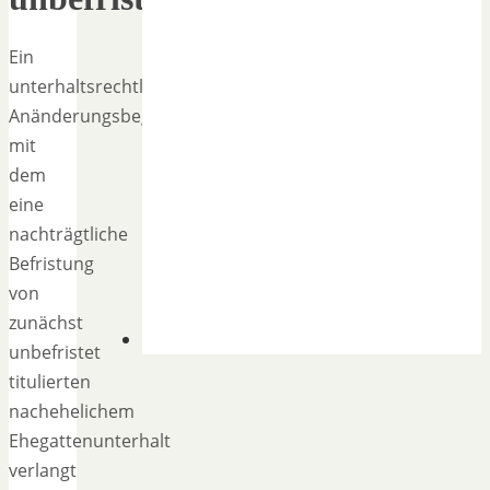
Ein
unterhaltsrechtliches
Anänderungsbegehren,
mit
dem
eine
nachträgtliche
Befristung
von
zunächst
unbefristet
titulierten
nachehelichem
Ehegattenunterhalt
verlangt