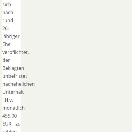
sich
nach
rund
26-
jähriger
Ehe
verpflichtet,
der
Beklagten
unbefristet
nachehelichen
Unterhalt
i.H.v.
monatlich
455,00
EUR zu
zahlen.