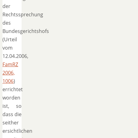
der
Rechtssprechung
des
Bundesgerichtshofs
(Urteil
vom
12.04.2006,
FamRZ
2006,
1006
)
errichtet
worden
ist, so
dass die
seither
ersichtlichen