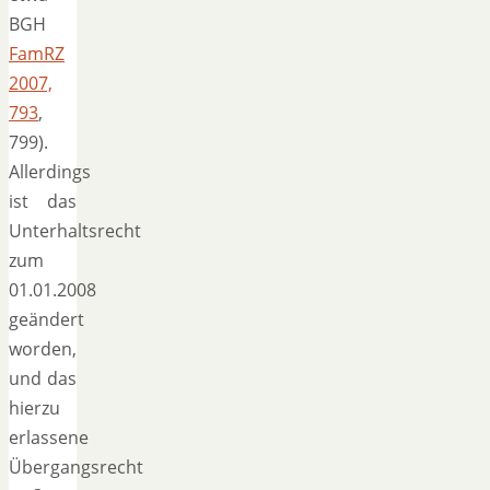
BGH
FamRZ
2007,
793
,
799).
Allerdings
ist das
Unterhaltsrecht
zum
01.01.2008
geändert
worden,
und das
hierzu
erlassene
Übergangsrecht