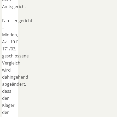
Amtsgericht
–
Familiengericht
–
Minden,
Az.: 10 F
171/03,
geschlossene
Vergleich
wird
dahingehend
abgeändert,
dass
der
Kläger
der