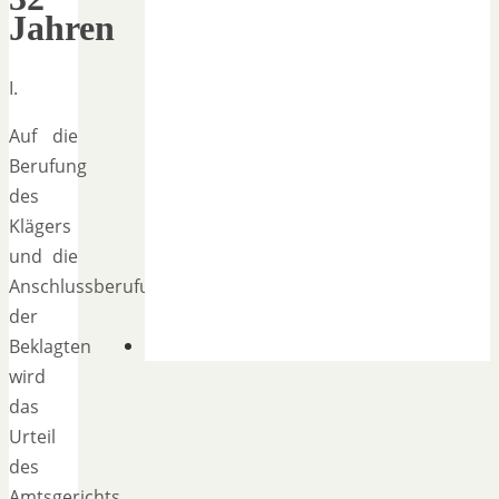
Jahren
I.
Auf die
Berufung
des
Klägers
und die
Anschlussberufung
der
Beklagten
wird
das
Urteil
des
Amtsgerichts