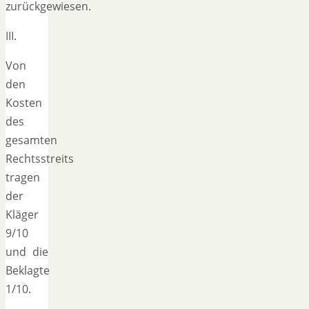
zurückgewiesen.
III.
Von
den
Kosten
des
gesamten
Rechtsstreits
tragen
der
Kläger
9/10
und die
Beklagte
1/10.