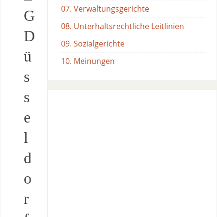
07. Verwaltungsgerichte
G
08. Unterhaltsrechtliche Leitlinien
D
09. Sozialgerichte
ü
10. Meinungen
s
s
e
l
d
o
r